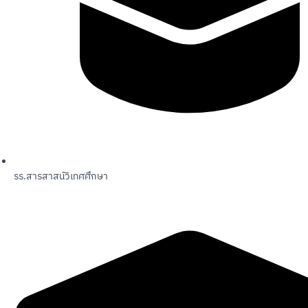
รร.สารสาสน์วิเทศศึกษา