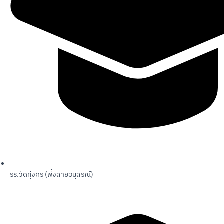
รร.วัดทุ่งครุ (พึ่งสายอนุสรณ์)