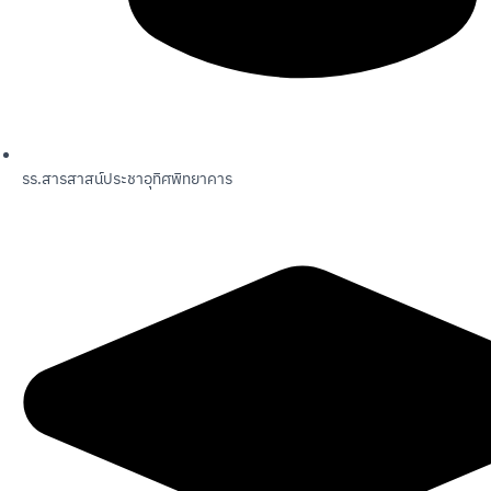
รร.สารสาสน์ประชาอุทิศพิทยาคาร