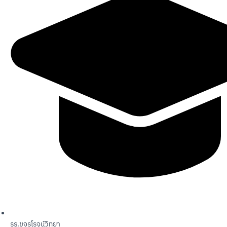
รร.ขจรโรจน์วิทยา