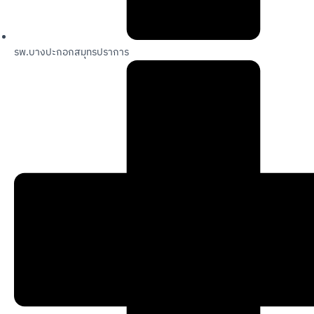
รพ.บางปะกอกสมุทรปราการ