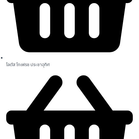
โลตัส โกเฟรช ประชาอุทิศ