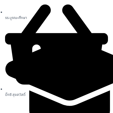
รร.บูรณะศึกษา
บิ๊กซี สุขสวัสดิ์