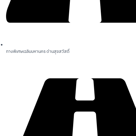
ทางพิเศษเฉลิมมหานคร ด่านสุขสวัสดิ์