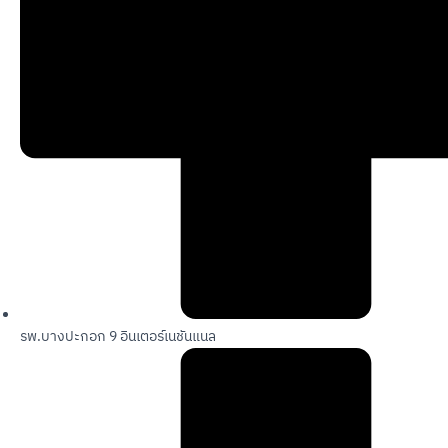
รพ.บางปะกอก 9 อินเตอร์เนชันแนล