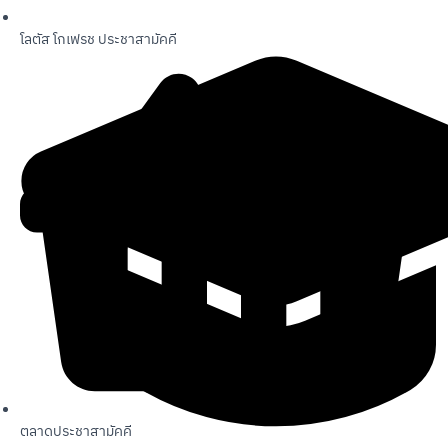
โลตัส โกเฟรช ประชาสามัคคี
ตลาดประชาสามัคคี