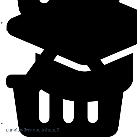
บิ๊กซี ฟู้ดเพลส ประชาอุทิศ
ม.เทคโนโลยีพระจอมเกล้าธนบุรี