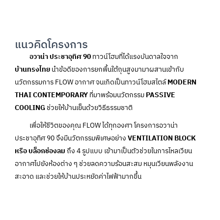
แนวคิดโครงการ
อวาน่า ประชาอุทิศ 90
ทาวน์โฮมที่ได้แรงบันดาลใจจาก
บ้านทรงไทย
นำข้อดีของการยกพื้นใต้ถุนสูงมามาผสานเข้ากับ
นวัตกรรมการ FLOW อากาศ จนเกิดเป็นทาวน์โฮมสไตล์
MODERN
THAI CONTEMPORARY
ที่มาพร้อมนวัตกรรม
PASSIVE
COOLING
ช่วยให้บ้านเย็นด้วยวิธีธรรมชาติ
เพื่อให้ชีวิตของคุณ FLOW ได้ทุกองศา โครงการอวาน่า
ประชาอุทิศ 90 จึงมีนวัตกรรมพิเศษอย่าง
VENTILATION BLOCK
หรือ บล็อกช่องลม
ถึง 4 รูปแบบ เข้ามาเป็นตัวช่วยในการไหลเวียน
อากาศไปยังห้องต่าง ๆ ช่วยลดความร้อนสะสม หมุนเวียนพลังงาน
สะอาด และช่วยให้บ้านประหยัดค่าไฟฟ้ามากขึ้น