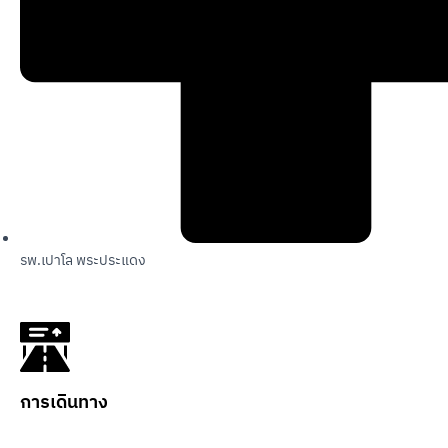
รพ.เปาโล พระประแดง
การเดินทาง