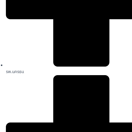
รพ.นครธน