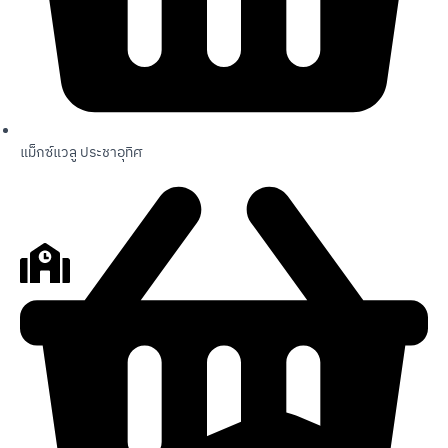
แม็กซ์แวลู ประชาอุทิศ
สถานศึกษา